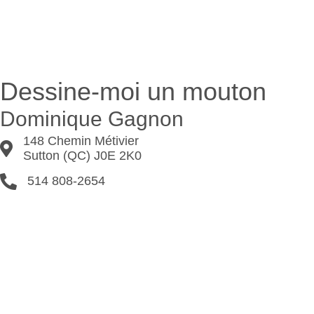
Dessine-moi un mouton
Dominique Gagnon
148 Chemin Métivier
148 Chemin Métivier Sutton (QC) J0E 2K0
Sutton (QC) J0E 2K0
514 808-2654
514 808-2654